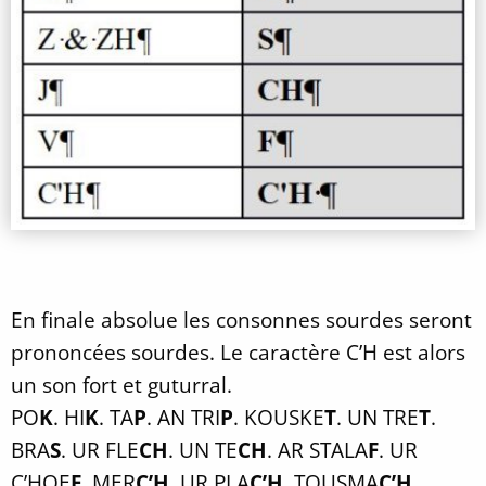
En finale absolue les consonnes sourdes seront
prononcées sourdes. Le caractère C’H est alors
un son fort et guturral.
PO
K
. HI
K
. TA
P
. AN TRI
P
. KOUSKE
T
. UN TRE
T
.
BRA
S
. UR FLE
CH
. UN TE
CH
. AR STALA
F
. UR
C’HOE
F
. MER
C’H
. UR PLA
C’H
. TOUSMA
C’H
.