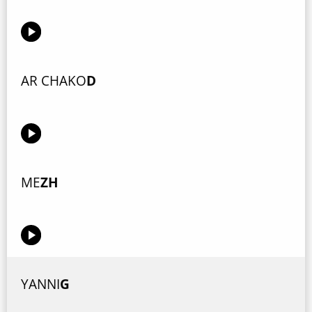
AR CHAKO
D
ME
ZH
YANNI
G