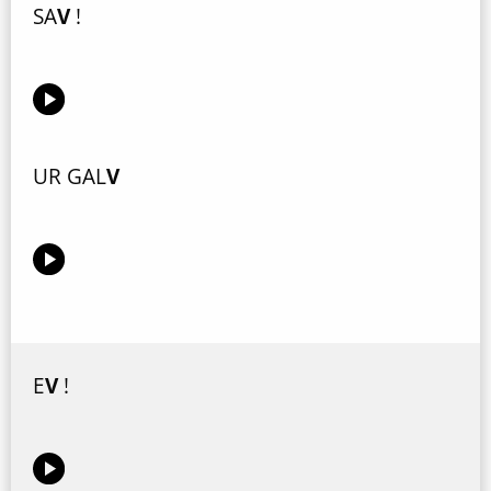
SA
V
!
UR GAL
V
E
V
!