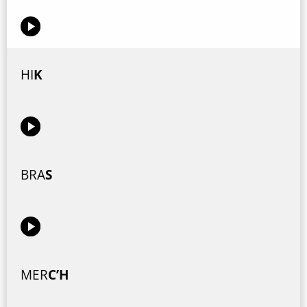
HI
K
BRA
S
MER
C’H