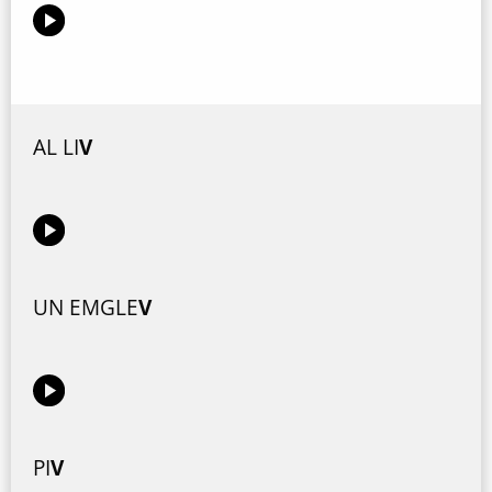
AL LI
V
UN EMGLE
V
PI
V