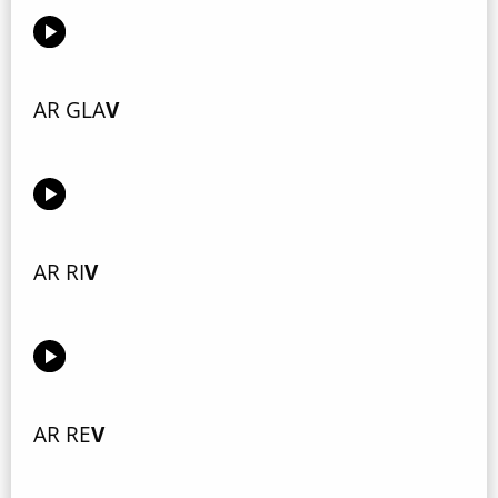
AR GLA
V
AR RI
V
AR RE
V