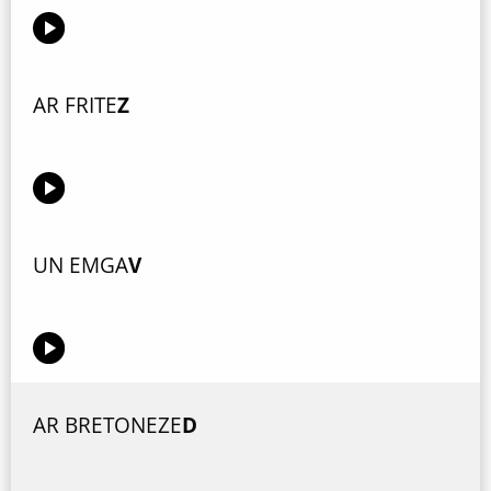
AR FRITE
Z
UN EMGA
V
AR BRETONEZE
D