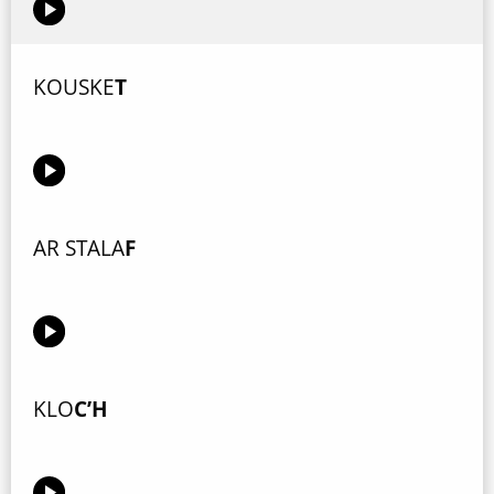
KOUSKE
T
AR STALA
F
KLO
C’H