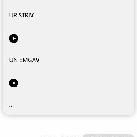
UR STRI
V
.
UN EMGA
V
…