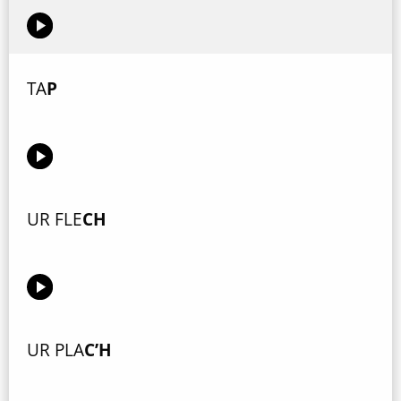
TA
P
UR FLE
CH
UR PLA
C’H