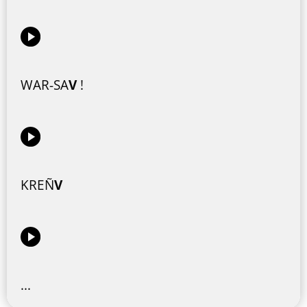
WAR-SA
V
!
KREÑ
V
...