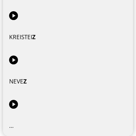
KREISTEI
Z
NEVE
Z
...