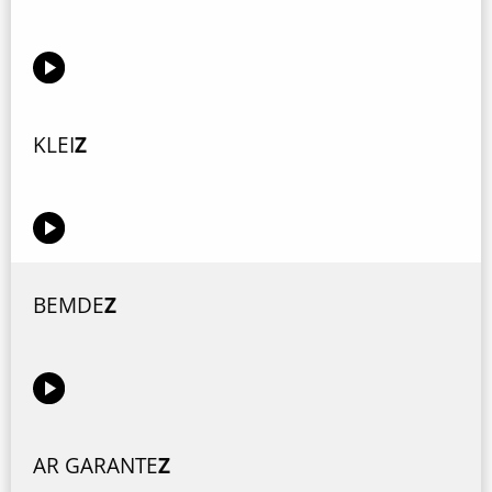
KLEI
Z
BEMDE
Z
AR GARANTE
Z