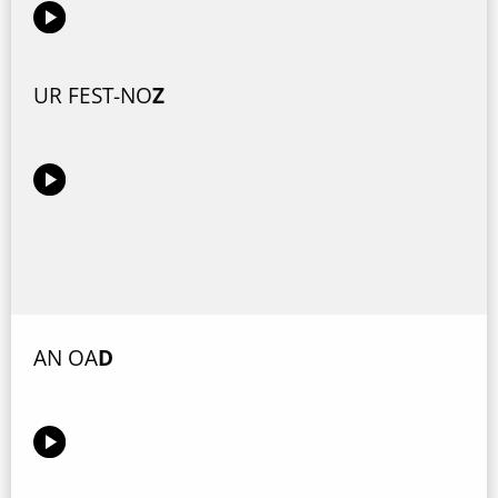
UR FEST-NO
Z
AN OA
D