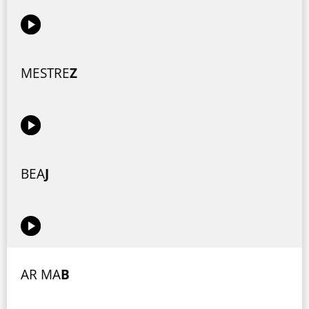
MESTRE
Z
BEA
J
AR MA
B