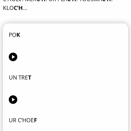
KLO
C’H
…
PO
K
UN TRE
T
UR C’HOE
F