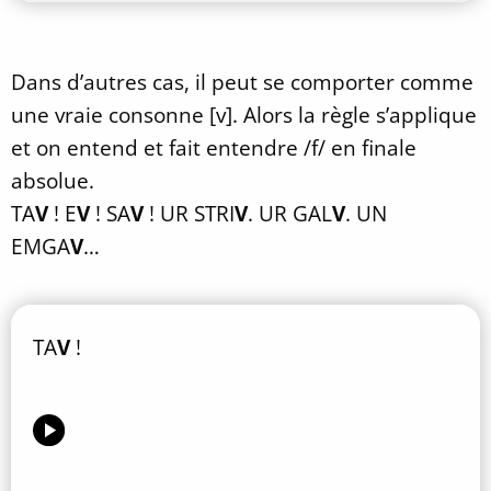
Dans d’autres cas, il peut se comporter comme
une vraie consonne [v]. Alors la règle s’applique
et on entend et fait entendre /f/ en finale
absolue.
TA
V
! E
V
! SA
V
! UR STRI
V
. UR GAL
V
. UN
EMGA
V
…
TA
V
!