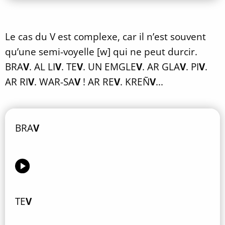
Le cas du V est complexe, car il n’est souvent
qu’une semi-voyelle [w] qui ne peut durcir.
BRA
V
. AL LI
V
. TE
V
. UN EMGLE
V
. AR GLA
V
. PI
V
.
AR RI
V
. WAR-SA
V
! AR RE
V
. KREÑ
V
...
BRA
V
TE
V