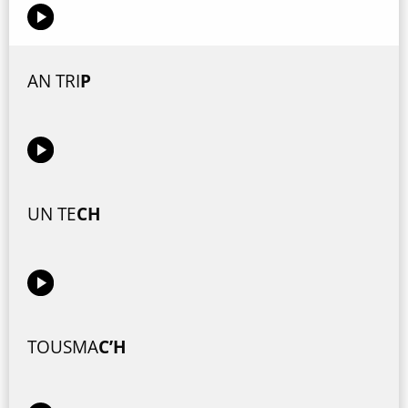
AN TRI
P
UN TE
CH
TOUSMA
C’H