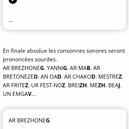
…
En finale absolue les consonnes sonores seront
prononcées sourdes.
AR BREZHONE
G
. YANNI
G
. AR MA
B
. AR
BRETONEZE
D
. AN OA
D
. AR CHAKO
D
. MESTRE
Z
.
AR FRITE
Z
. UR FEST-NO
Z
. BREI
ZH
. ME
ZH
. BEA
J
.
UN EMGA
V
...
AR BREZHONE
G