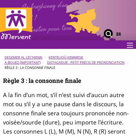
Ar brezhoneg d’an
holl !
Le breton pour tous !
BR
DEGEMER AL LEC’HIENN
KENTELIOÙ KEMMESK
A-BOUEZ (IMPORTANT)
DISTAGADUR : PETIT PRÉCIS DE PRONONCIATION
RÈGLE 3 : LA CONSONNE FINALE
Règle 3 : la consonne finale
A la fin d’un mot, s’il n’est suivi d’aucun autre
mot ou s’il y a une pause dans le discours, la
consonne finale sera toujours prononcée non-
voisée/sourde (dure), peu importe l’écriture.
Les consonnes L (L), M (M), N (N), R (R) seront