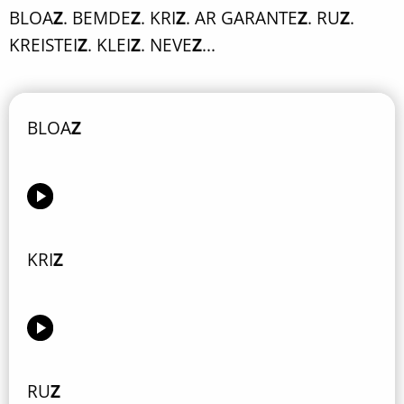
BLOA
Z
. BEMDE
Z
. KRI
Z
. AR GARANTE
Z
. RU
Z
.
KREISTEI
Z
. KLEI
Z
. NEVE
Z
...
BLOA
Z
KRI
Z
RU
Z